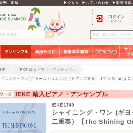
販売、出版
▶Ｑ＆Ａ
▶お問い合わせ
▶楽譜直輸
ログイン
刊情報を更新
アンサンブル
楽譜その他
教則本＆書籍
ＣＤ＆ＤＶＤ
サンリ
TOP
IEKE 輸入ピアノ・アンサンブル
イニング・ワン (ギヨーム・コネソン)（ピアノ二重奏）【The Shining On
IEKE 輸入ピアノ・アンサンブル
IEKE1740
シャイニング・ワン (ギ
二重奏）【The Shining O