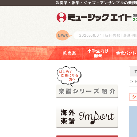
吹奏楽・器楽・ジャズ・アンサンブルの楽譜
2026/08/07
[新刊告知] 最新
ロゴ
吹奏楽
小学生向け器楽
金管バンド
シャ