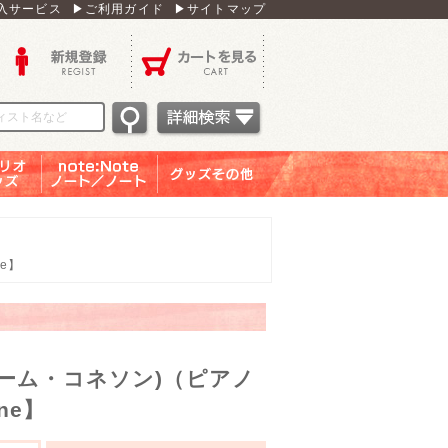
入サービス
▶ご利用ガイド
▶サイトマップ
新規登録
カートを見る
オグッ
note：Note ノー
グッズその他
ズ
ト／ノート
e】
ヨーム・コネソン)（ピアノ
ne】