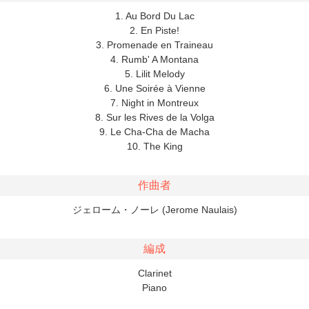
1. Au Bord Du Lac
2. En Piste!
3. Promenade en Traineau
4. Rumb' A Montana
5. Lilit Melody
6. Une Soirée à Vienne
7. Night in Montreux
8. Sur les Rives de la Volga
9. Le Cha-Cha de Macha
10. The King
作曲者
ジェローム・ノーレ (Jerome Naulais)
編成
Clarinet
Piano