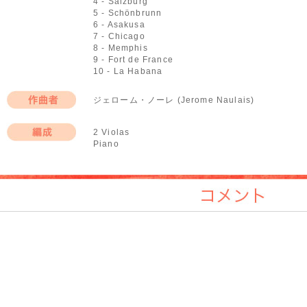
4 - Salzburg
5 - Schönbrunn
6 - Asakusa
7 - Chicago
8 - Memphis
9 - Fort de France
10 - La Habana
ジェローム・ノーレ (Jerome Naulais)
作曲者
2 Violas
Piano
編成
コメント