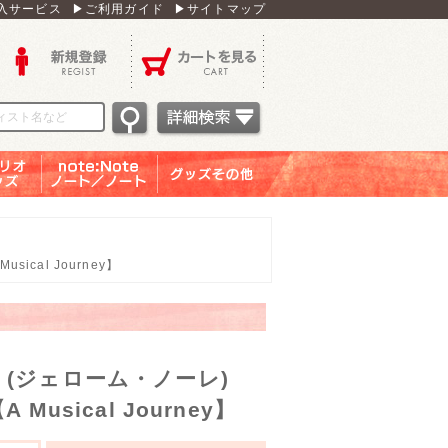
入サービス
▶ご利用ガイド
▶サイトマップ
新規登録
カートを見る
オグッ
note：Note ノー
グッズその他
ズ
ト／ノート
cal Journey】
(ジェローム・ノーレ)
usical Journey】