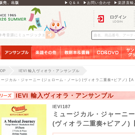
販売、出版
▶Ｑ＆Ａ
▶お問い合わせ
▶楽譜直輸
ログイン
 参考音源にミュージックエイト
アンサンブル
楽譜その他
教則本＆書籍
ＣＤ＆ＤＶＤ
サンリ
TOP
IEVI 輸入ヴィオラ・アンサンブル
ージカル・ジャーニー (ジェローム・ノーレ) (ヴィオラ二重奏+ピアノ)【A Musi
IEVI 輸入ヴィオラ・アンサンブル
IEVI187
ミュージカル・ジャーニー 
(ヴィオラ二重奏+ピアノ)【A M