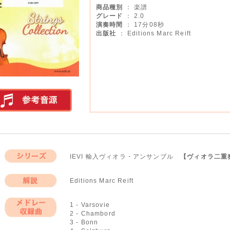
商品種別
： 楽譜
グレード
： 2.0
演奏時間
： 17分08秒
出版社
： Editions Marc Reift
実演参考音源
IEVI 輸入ヴィオラ・アンサンブル
【ヴィオラ二重
シリーズ
Editions Marc Reift
解説
1 - Varsovie
2 - Chambord
メドレー収録曲
3 - Bonn