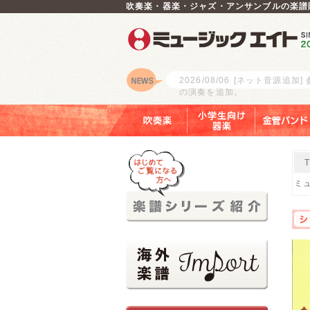
吹奏楽・器楽・ジャズ・アンサンブルの楽譜
2026/08/06
[ネット音源追加]
の演奏を追加。
ロゴ
吹奏楽
小学生向け器楽
金管バンド
ミュ