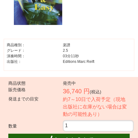
商品種別：
楽譜
グレード：
2.5
演奏時間：
03分11秒
出版社：
Editions Marc Reift
商品状態
発売中
販売価格
36,740 円
(税込)
発送までの目安
約7～10日で入荷予定（現地
出版社に在庫がない場合は変
動の可能性あり）
数量