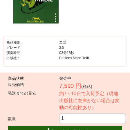
商品種別：
楽譜
グレード：
2.5
演奏時間：
03分18秒
出版社：
Editions Marc Reift
商品状態
発売中
販売価格
7,590 円
(税込)
発送までの目安
約7～10日で入荷予定（現地
出版社に在庫がない場合は変
動の可能性あり）
数量