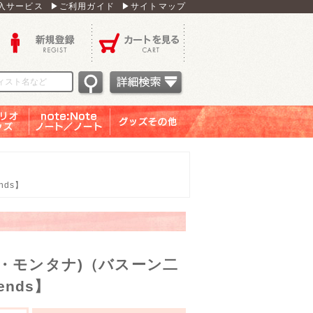
入サービス
▶ご利用ガイド
▶サイトマップ
新規登録
カートを見る
オグッ
note：Note ノー
グッズその他
ズ
ト／ノート
nds】
ス・モンタナ)（バスーン二
ends】