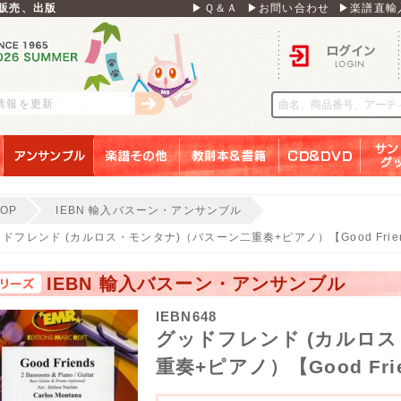
販売、出版
▶Ｑ＆Ａ
▶お問い合わせ
▶楽譜直輸
ログイン
刊情報を更新
アンサンブル
楽譜その他
教則本＆書籍
ＣＤ＆ＤＶＤ
サンリ
TOP
IEBN 輸入バスーン・アンサンブル
ドフレンド (カルロス・モンタナ)（バスーン二重奏+ピアノ）【Good Frie
IEBN 輸入バスーン・アンサンブル
IEBN648
グッドフレンド (カルロ
重奏+ピアノ）【Good Fri