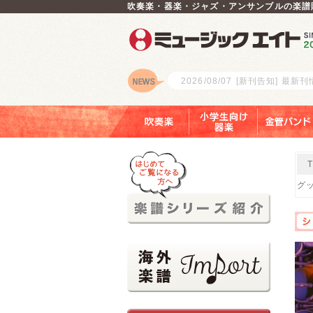
吹奏楽・器楽・ジャズ・アンサンブルの楽譜
2026/08/07
[新刊告知] 最新
ロゴ
吹奏楽
小学生向け器楽
金管バンド
グッ