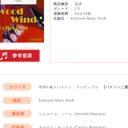
商品種別
： 楽譜
グレード
： 2.5
演奏時間
： 03分18秒
出版社
： Editions Marc Reift
実演参考音源
IEBN 輸入バスーン・アンサンブル
【バスーン二重
シリーズ
Editions Marc Reift
解説
ジェローム・ノーレ (Jerome Naulais)
編曲者
カルロス・モンタナ (Carlos Montana)