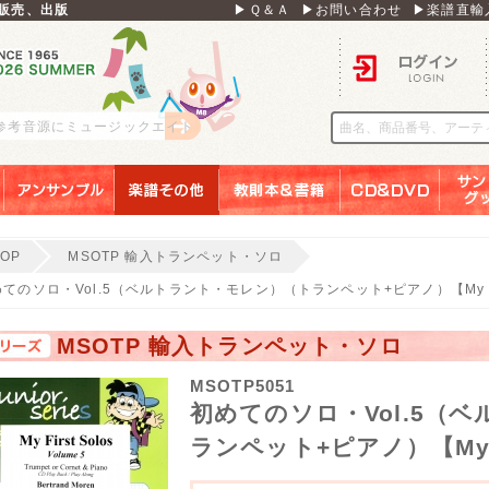
販売、出版
▶Ｑ＆Ａ
▶お問い合わせ
▶楽譜直輸
ログイン
 参考音源にミュージックエイト
アンサンブル
楽譜その他
教則本＆書籍
ＣＤ＆ＤＶＤ
サンリ
TOP
MSOTP 輸入トランペット・ソロ
てのソロ・Vol.5（ベルトラント・モレン）（トランペット+ピアノ）【My First 
MSOTP 輸入トランペット・ソロ
MSOTP5051
初めてのソロ・Vol.5（
ランペット+ピアノ）【My Fir