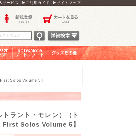
入サービス
▶ご利用ガイド
▶サイトマップ
新規登録
カートを見る
オグッ
note：Note ノー
グッズその他
ズ
ト／ノート
Solos Volume 5】
ベルトラント・モレン）（ト
st Solos Volume 5】