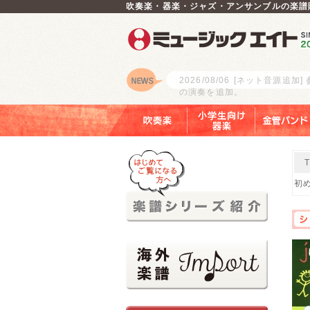
吹奏楽・器楽・ジャズ・アンサンブルの楽譜
2026/08/06
[ネット音源追加]
の演奏を追加。
ロゴ
吹奏楽
小学生向け器楽
金管バンド
初め