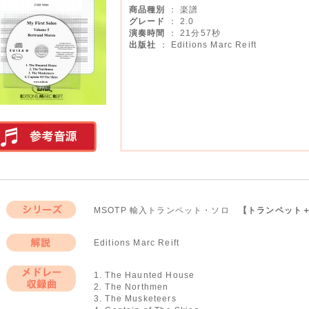
商品種別
： 楽譜
グレード
： 2.0
演奏時間
： 21分57秒
出版社
： Editions Marc Reift
実演参考音源
MSOTP 輸入トランペット・ソロ
【トランペット
シリーズ
Editions Marc Reift
解説
1. The Haunted House
2. The Northmen
メドレー収録曲
3. The Musketeers