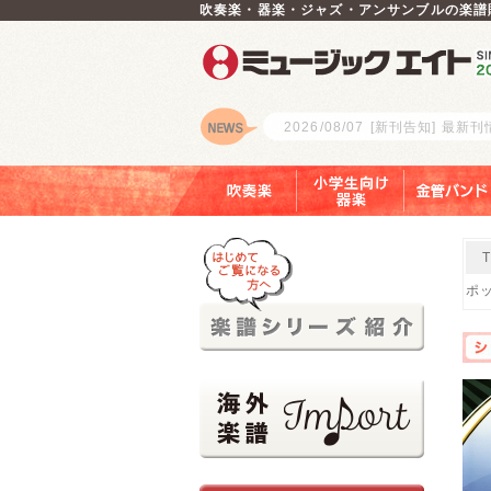
吹奏楽・器楽・ジャズ・アンサンブルの楽譜
2026/08/07
[新刊告知] 最新
ロゴ
吹奏楽
小学生向け器楽
金管バンド
ポッ