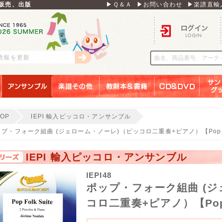
販売、出版
▶Ｑ＆Ａ
▶お問い合わせ
▶楽譜直輸
ログイン
刊情報を更新
アンサンブル
楽譜その他
教則本＆書籍
ＣＤ＆ＤＶＤ
サンリ
TOP
IEPI 輸入ピッコロ・アンサンブル
プ・フォーク組曲 (ジェローム・ノーレ)（ピッコロ二重奏+ピアノ）【Pop Fol
IEPI 輸入ピッコロ・アンサンブル
IEPI48
ポップ・フォーク組曲 (ジ
コロ二重奏+ピアノ）【Pop F