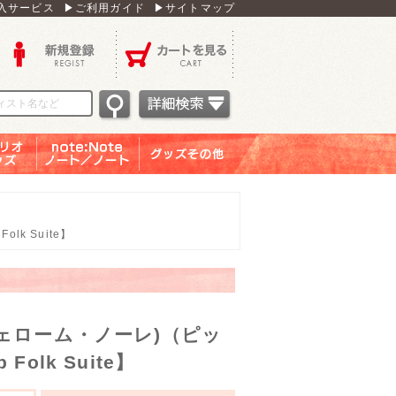
入サービス
▶ご利用ガイド
▶サイトマップ
新規登録
カートを見る
オグッ
note：Note ノー
グッズその他
ズ
ト／ノート
k Suite】
ェローム・ノーレ)（ピッ
olk Suite】