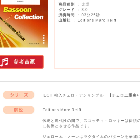
商品種別
： 楽譜
グレード
： 3.0
演奏時間
： 03分25秒
出版社
： Editions Marc Reift
実演参考音源
IECH 輸入チェロ・アンサンブル
【チェロ二重奏+
シリーズ
Editions Marc Reift
解説
伝統と現代性の間で、スコッティ・ロッキーは伝説
に彷彿とさせる作品です。
ジェローム・ノーレはラグタイムのパターンを華麗