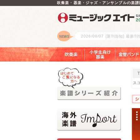
吹奏楽・器楽・ジャズ・アンサンブルの楽譜
2026/08/07
[新刊告知] 最新
ロゴ
吹奏楽
小学生向け器楽
金管バンド
スコ