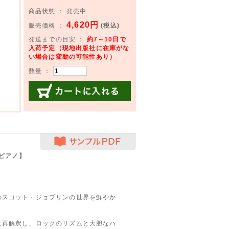
商品状態 ： 発売中
4,620円
販売価格 ：
(税込)
発送までの目安 ：
約7～10日で
入荷予定（現地出版社に在庫がな
い場合は変動の可能性あり）
数量 ：
カートに入れる
サンプルPDF
ピアノ】
のスコット・ジョプリンの世界を鮮やか
に再解釈し、ロックのリズムと大胆なハ