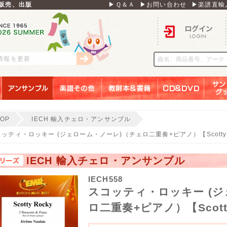
販売、出版
▶Ｑ＆Ａ
▶お問い合わせ
▶楽譜直輸
ログイン
刊情報を更新
アンサンブル
楽譜その他
教則本＆書籍
ＣＤ＆ＤＶＤ
サンリ
TOP
IECH 輸入チェロ・アンサンブル
ッティ・ロッキー (ジェローム・ノーレ)（チェロ二重奏+ピアノ）【Scotty 
IECH 輸入チェロ・アンサンブル
IECH558
スコッティ・ロッキー (
ロ二重奏+ピアノ）【Scotty