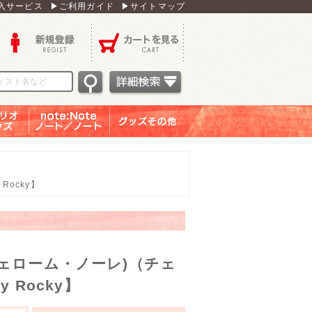
入サービス
▶ご利用ガイド
▶サイトマップ
新規登録
カートを見る
オグッ
note：Note ノー
グッズその他
ズ
ト／ノート
Rocky】
ジェローム・ノーレ)（チェ
 Rocky】