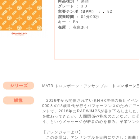
商品種別
： 楽譜
グレード
： 3.0
主要テンポ（BPM）
：
=82
演奏時間
： 04分00秒
キー
： Bb
在庫
： 在庫あり
MATB トロンボーン・アンサンブル
トロンボーン
シリーズ
2016年から開催されているNHK主催の番組イベン
000人の18歳世代が行うパフォーマンスのために
解説
ントで、2018年にRADWIMPSが書き下ろしま
を教わってきたが、人間関係や将来のことなど、自
う、というメッセージが若者の心を掴み、卒業ソン
【アレンジャーより】
この楽譜は、アンサンブルを目的にやさしく編曲して