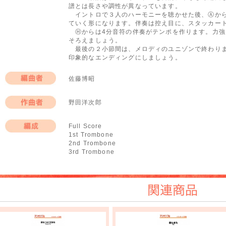
譜とは長さや調性が異なっています。
イントロで３人のハーモニーを聴かせた後、Ⓐから
ていく形になります。伴奏は控え目に、スタッカー
Ⓗからは4分音符の伴奏がテンポを作ります。力強
そろえましょう。
最後の２小節間は、メロディのユニゾンで終わりま
印象的なエンディングにしましょう。
佐藤博昭
編曲者
野田洋次郎
作曲者
Full Score
1st Trombone
編成
2nd Trombone
3rd Trombone
関連商品