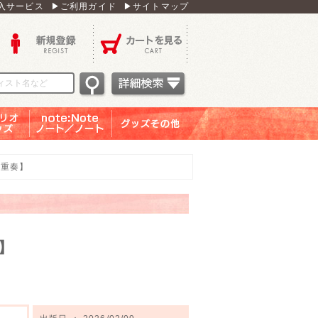
入サービス
▶ご利用ガイド
▶サイトマップ
新規登録
カートを見る
オグッ
note：Note ノー
グッズその他
ズ
ト／ノート
三重奏】
】
り