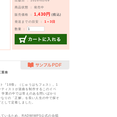
出版日 ： 2026/02/09
商品状態 ： 発売中
1,430円
販売価格 ：
(税込)
発送までの目安 ：
1～3日
数量 ：
カートに入れる
サンプルPDF
三重奏
ト『18祭』（じゅうはちフェス）。1
アーティストが楽曲を制作するこのイベ
した。学業の中では答えのある問いばかり
分なりの「正解」を長い人生の中で探そ
グとして定着しました。
いるため、RADWIMPS公式の合唱