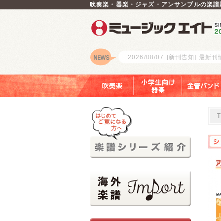
吹奏楽・器楽・ジャズ・アンサンブルの楽譜
2026/08/07
[新刊告知] 最新
ロゴ
吹奏楽
小学生向け器楽
金管バンド