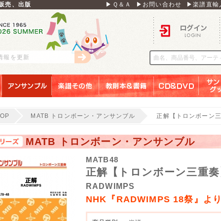
販売、出版
▶Ｑ＆Ａ
▶お問い合わせ
▶楽譜直輸
ログイン
刊情報を更新
アンサンブル
楽譜その他
教則本＆書籍
ＣＤ＆ＤＶＤ
サンリ
TOP
MATB トロンボーン・アンサンブル
正解【トロンボーン
MATB トロンボーン・アンサンブル
MATB48
正解【トロンボーン三重奏
RADWIMPS
NHK『RADWIMPS 18祭』よ