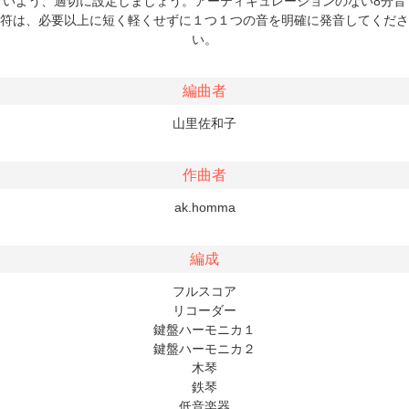
いよう、適切に設定しましょう。アーティキュレーションのない8分音
符は、必要以上に短く軽くせずに１つ１つの音を明確に発音してくださ
い。
編曲者
山里佐和子
作曲者
ak.homma
編成
フルスコア
リコーダー
鍵盤ハーモニカ１
鍵盤ハーモニカ２
木琴
鉄琴
低音楽器