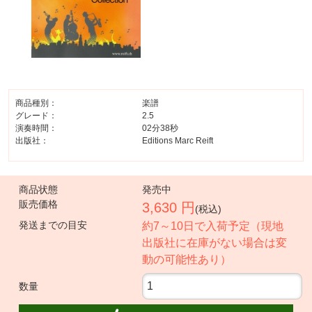
商品種別：
楽譜
グレード：
2.5
演奏時間：
02分38秒
出版社：
Editions Marc Reift
商品状態
発売中
販売価格
3,630 円
(税込)
発送までの目安
約7～10日で入荷予定（現地
出版社に在庫がない場合は変
動の可能性あり）
数量