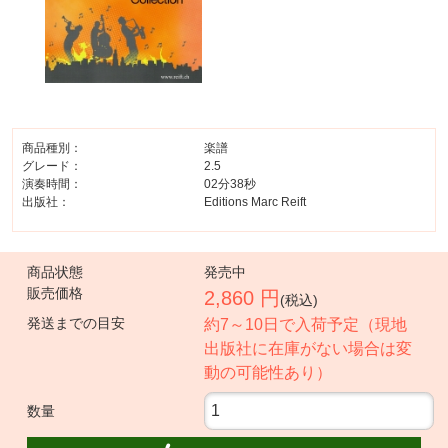
商品種別：
楽譜
グレード：
2.5
演奏時間：
02分38秒
出版社：
Editions Marc Reift
商品状態
発売中
販売価格
2,860 円
(税込)
発送までの目安
約7～10日で入荷予定（現地
出版社に在庫がない場合は変
動の可能性あり）
数量