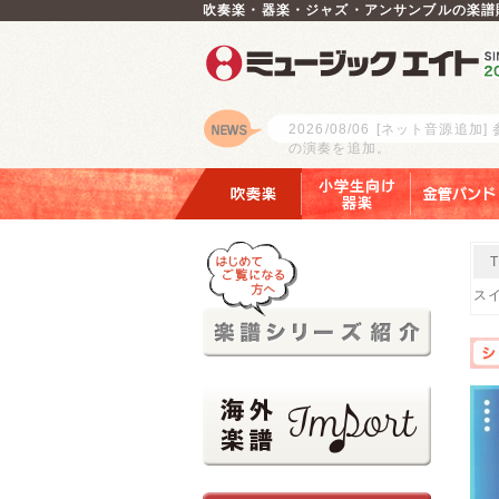
吹奏楽・器楽・ジャズ・アンサンブルの楽譜
2026/08/06
[ネット音源追加]
の演奏を追加。
ロゴ
吹奏楽
小学生向け器楽
金管バンド
スイ