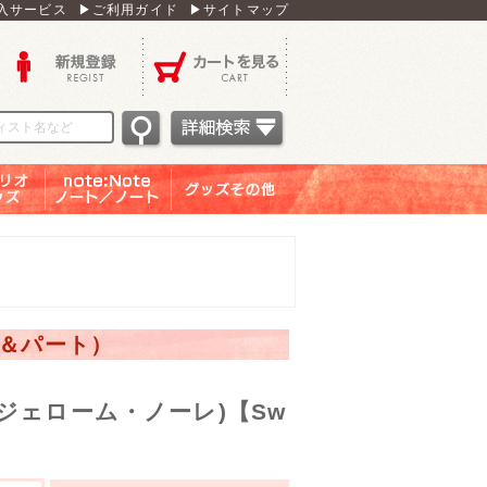
入サービス
▶ご利用ガイド
▶サイトマップ
新規登録
カートを見る
オグッ
note：Note ノー
グッズその他
ズ
ト／ノート
ア＆パート）
ジェローム・ノーレ)【Sw