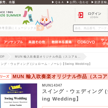
販売、出版
▶Ｑ＆Ａ
▶お問い合わせ
▶楽譜直輸
ログイン
 参考音源にミュージックエイト
アンサンブル
楽譜その他
教則本＆書籍
ＣＤ＆ＤＶＤ
サンリ
TOP
MUN 輸入吹奏楽オリジナル作品（スコア＆…
ング・ウェディング (ジェローム・ノーレ)【Swing Wedding】
MUN 輸入吹奏楽オリジナル作品（スコ
MUN14347
スイング・ウェディング (
ing Wedding】