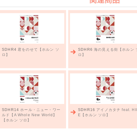
関連商品
SDHR4
君をのせて【ホルン ソ
SDHR6
海の見える街【ホルン 
ロ】
ロ】
SDHR14
ホール・ニュー・ワー
SDHR16
アイノカタチ feat. HI
ルド【A Whole New World】
E【ホルン ソロ】
【ホルン ソロ】