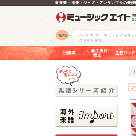
吹奏楽・器楽・ジャズ・アンサンブルの楽譜
2026/08/06
[ネット音源追加]
の演奏を追加。
ロゴ
吹奏楽
小学生向け器楽
金管バンド