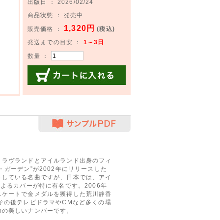
出版日 ： 2026/02/24
商品状態 ： 発売中
1,320円
販売価格 ：
(税込)
発送までの目安 ：
1～3日
数量 ：
カートに入れる
サンプルPDF
ラヴランドとアイルランド出身のフィ
ガーデン”が2002年にリリースした
トしている名曲ですが、日本では、アイ
よるカバーが特に有名です。2006年
スケートで金メダルを獲得した荒川静香
その後テレビドラマやCMなど多くの場
力の美しいナンバーです。