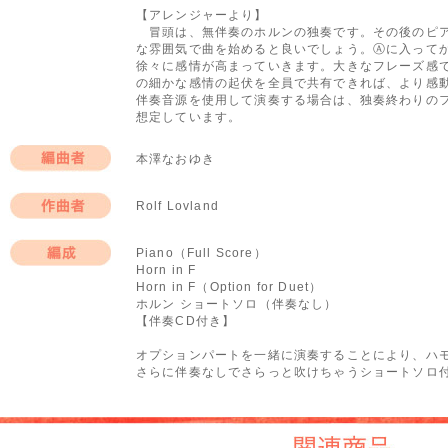
【アレンジャーより】
冒頭は、無伴奏のホルンの独奏です。その後のピア
な雰囲気で曲を始めると良いでしょう。Ⓐに入って
徐々に感情が高まっていきます。大きなフレーズ感
の細かな感情の起伏を全員で共有できれば、より感
伴奏音源を使用して演奏する場合は、独奏終わりの
想定しています。
本澤なおゆき
編曲者
Rolf Lovland
作曲者
Piano（Full Score）
Horn in F
編成
Horn in F（Option for Duet）
ホルン ショートソロ（伴奏なし）
【伴奏CD付き】
オプションパートを一緒に演奏することにより、ハモ
さらに伴奏なしでさらっと吹けちゃうショートソロ