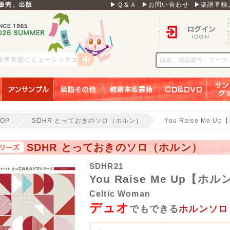
販売、出版
▶Ｑ＆Ａ
▶お問い合わせ
▶楽譜直輸
ログイン
 参考音源にミュージックエイト
アンサンブル
楽譜その他
教則本＆書籍
ＣＤ＆ＤＶＤ
サンリ
TOP
SDHR とっておきのソロ（ホルン）
You Raise Me U
SDHR とっておきのソロ（ホルン）
SDHR21
You Raise Me Up【ホ
Celtic Woman
デュオ
でもできる
ホルンソロ