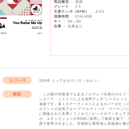
商品種別
： 楽譜
グレード
： 3.5
主要テンポ（BPM）
：
=63
演奏時間
： 03分40秒
キー
： Ab→Bb
在庫
： 在庫あり
SDHR とっておきのソロ（ホルン）
シリーズ
この曲の作曲者でもあるノルウェー出身のロルフ・
ンヌーラ・シェリーによる混声デュオ“シークレット・
解説
楽曲です。多くのアーティストによるカバーがヒッ
ルランドの女性グループ“ケルティック・ウーマン”に
に開催された冬季トリノオリンピックのフィギュア
が、エキシビションのBGMに採用して観客を魅了。
面で使用されました。圧倒的な透明感と高揚感が魅