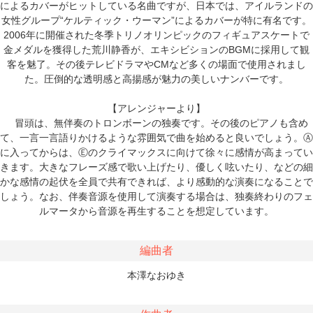
によるカバーがヒットしている名曲ですが、日本では、アイルランドの
女性グループ“ケルティック・ウーマン”によるカバーが特に有名です。
2006年に開催された冬季トリノオリンピックのフィギュアスケートで
金メダルを獲得した荒川静香が、エキシビションのBGMに採用して観
客を魅了。その後テレビドラマやCMなど多くの場面で使用されまし
た。圧倒的な透明感と高揚感が魅力の美しいナンバーです。
【アレンジャーより】
冒頭は、無伴奏のトロンボーンの独奏です。その後のピアノも含め
て、一言一言語りかけるような雰囲気で曲を始めると良いでしょう。Ⓐ
に入ってからは、Ⓔのクライマックスに向けて徐々に感情が高まってい
きます。大きなフレーズ感で歌い上げたり、優しく呟いたり、などの細
かな感情の起伏を全員で共有できれば、より感動的な演奏になることで
しょう。なお、伴奏音源を使用して演奏する場合は、独奏終わりのフェ
ルマータから音源を再生することを想定しています。
編曲者
本澤なおゆき