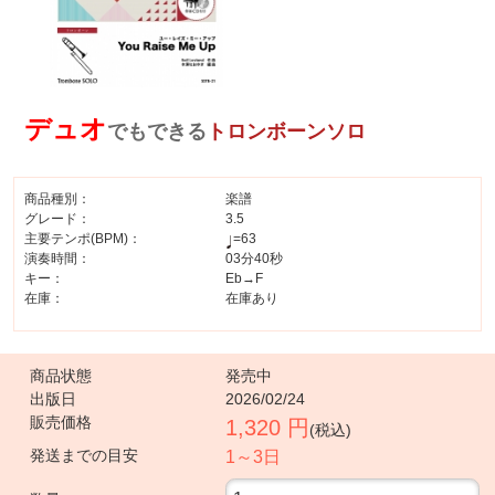
デュオ
でもできる
トロンボーンソロ
商品種別：
楽譜
グレード：
3.5
主要テンポ(BPM)：
=63
演奏時間：
03分40秒
キー：
Eb→F
在庫：
在庫あり
商品状態
発売中
出版日
2026/02/24
販売価格
1,320 円
(税込)
発送までの目安
1～3日