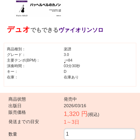
デュオ
でもできる
ヴァイオリンソロ
商品種別：
楽譜
グレード：
3.0
主要テンポ(BPM)：
=84
演奏時間：
03分30秒
キー：
D
在庫：
在庫あり
商品状態
発売中
出版日
2026/03/16
販売価格
1,320 円
(税込)
発送までの目安
1～3日
数量