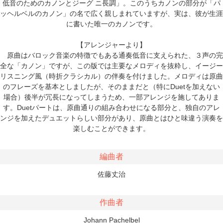
低音のためのカノンとジーグ ニ長調」。このうちカノンの部分が「パ
ッヘルベルのカノン」の名で広く親しまれていますが、実は、彼が生涯
に書いた唯一のカノンです。
【アレンジャーより】
原曲はバロック音楽の特徴でもある通奏低音に支えられた、３声の完
全な「カノン」ですが、この版では主要なメロディを抜粋し、イージー
リスニング風（時折クラシカル）の伴奏を付けました。メロディは原曲
のフレーズを基本としましたが、そのままだと（特にDuetを加えない
場合）後半が冗長になってしまうため、一部アレンジを施してありま
す。Duetパートは、原曲通りの組み合わせになる部分と、独自のアレ
ンジを加えたデュエットらしい部分があり、原曲とはひと味違う演奏を
楽しむことができます。
編曲者
佐藤丈治
作曲者
Johann Pachelbel