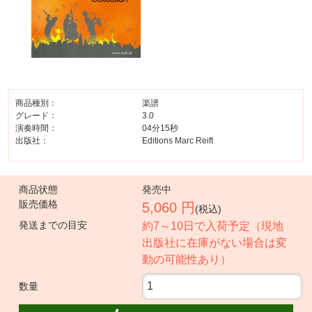
商品種別：
楽譜
グレード：
3.0
演奏時間：
04分15秒
出版社：
Editions Marc Reift
商品状態
発売中
販売価格
5,060 円
(税込)
発送までの目安
約7～10日で入荷予定（現地
出版社に在庫がない場合は変
動の可能性あり）
数量