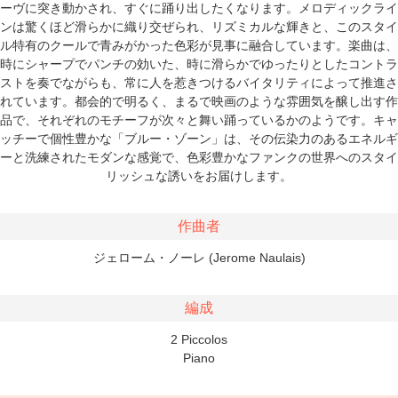
ーヴに突き動かされ、すぐに踊り出したくなります。メロディックライ
ンは驚くほど滑らかに織り交ぜられ、リズミカルな輝きと、このスタイ
ル特有のクールで青みがかった色彩が見事に融合しています。楽曲は、
時にシャープでパンチの効いた、時に滑らかでゆったりとしたコントラ
ストを奏でながらも、常に人を惹きつけるバイタリティによって推進さ
れています。都会的で明るく、まるで映画のような雰囲気を醸し出す作
品で、それぞれのモチーフが次々と舞い踊っているかのようです。キャ
ッチーで個性豊かな「ブルー・ゾーン」は、その伝染力のあるエネルギ
ーと洗練されたモダンな感覚で、色彩豊かなファンクの世界へのスタイ
リッシュな誘いをお届けします。
作曲者
ジェローム・ノーレ (Jerome Naulais)
編成
2 Piccolos
Piano