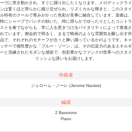
ーヴに突き動かされ、すぐに踊り出したくなります。メロディックライ
ンは驚くほど滑らかに織り交ぜられ、リズミカルな輝きと、このスタイ
ル特有のクールで青みがかった色彩が見事に融合しています。楽曲は、
時にシャープでパンチの効いた、時に滑らかでゆったりとしたコントラ
ストを奏でながらも、常に人を惹きつけるバイタリティによって推進さ
れています。都会的で明るく、まるで映画のような雰囲気を醸し出す作
品で、それぞれのモチーフが次々と舞い踊っているかのようです。キャ
ッチーで個性豊かな「ブルー・ゾーン」は、その伝染力のあるエネルギ
ーと洗練されたモダンな感覚で、色彩豊かなファンクの世界へのスタイ
リッシュな誘いをお届けします。
作曲者
ジェローム・ノーレ (Jerome Naulais)
編成
2 Bassoons
Piano