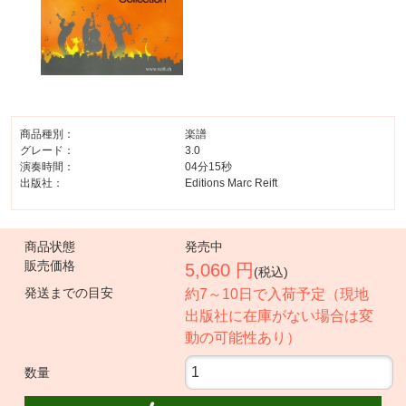
商品種別：
楽譜
グレード：
3.0
演奏時間：
04分15秒
出版社：
Editions Marc Reift
商品状態
発売中
販売価格
5,060 円
(税込)
発送までの目安
約7～10日で入荷予定（現地
出版社に在庫がない場合は変
動の可能性あり）
数量