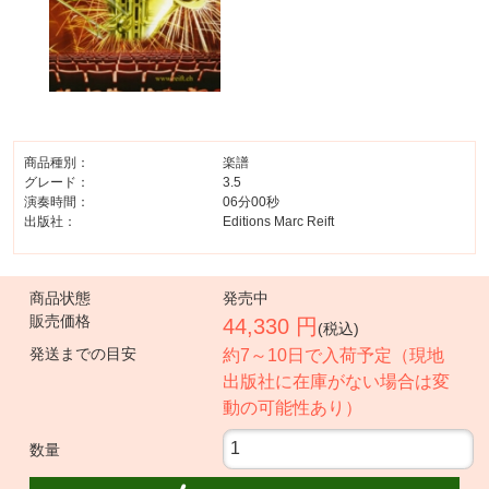
商品種別：
楽譜
グレード：
3.5
演奏時間：
06分00秒
出版社：
Editions Marc Reift
商品状態
発売中
販売価格
44,330 円
(税込)
発送までの目安
約7～10日で入荷予定（現地
出版社に在庫がない場合は変
動の可能性あり）
数量