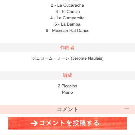
2 - La Cucaracha
3 - El Choclo
4 - La Cumparsita
5 - La Bamba
6 - Mexican Hat Dance
作曲者
ジェローム・ノーレ (Jerome Naulais)
編成
2 Piccolos
Piano
コメント