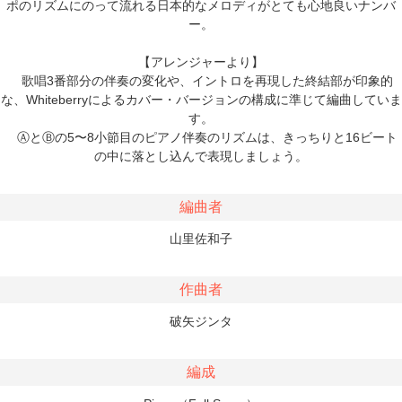
ポのリズムにのって流れる日本的なメロディがとても心地良いナンバ
ー。
【アレンジャーより】
歌唱3番部分の伴奏の変化や、イントロを再現した終結部が印象的
な、Whiteberryによるカバー・バージョンの構成に準じて編曲していま
す。
ⒶとⒷの5〜8小節目のピアノ伴奏のリズムは、きっちりと16ビート
の中に落とし込んで表現しましょう。
編曲者
山里佐和子
作曲者
破矢ジンタ
編成