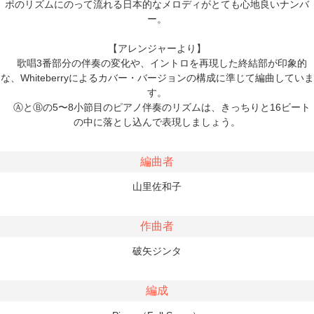
ポのリズムにのって流れる日本的なメロディがとても心地良いナンバ
ー。
【アレンジャーより】
歌唱3番部分の伴奏の変化や、イントロを再現した終結部が印象的
な、Whiteberryによるカバー・バージョンの構成に準じて編曲していま
す。
ⒶとⒷの5〜8小節目のピアノ伴奏のリズムは、きっちりと16ビート
の中に落とし込んで表現しましょう。
編曲者
山里佐和子
作曲者
破矢ジンタ
編成