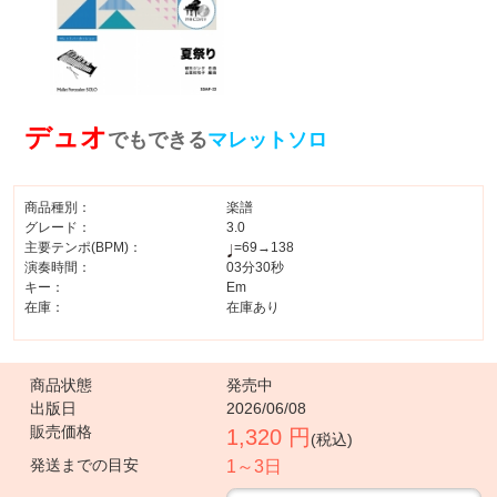
デュオ
でもできる
マレットソロ
商品種別：
楽譜
グレード：
3.0
主要テンポ(BPM)：
=69→138
演奏時間：
03分30秒
キー：
Em
在庫：
在庫あり
商品状態
発売中
出版日
2026/06/08
販売価格
1,320 円
(税込)
発送までの目安
1～3日