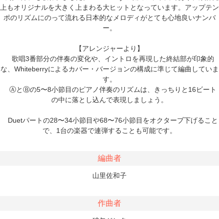
上もオリジナルを大きく上まわる大ヒットとなっています。アップテン
ポのリズムにのって流れる日本的なメロディがとても心地良いナンバ
ー。
【アレンジャーより】
歌唱3番部分の伴奏の変化や、イントロを再現した終結部が印象的
な、Whiteberryによるカバー・バージョンの構成に準じて編曲していま
す。
ⒶとⒷの5〜8小節目のピアノ伴奏のリズムは、きっちりと16ビート
の中に落とし込んで表現しましょう。
Duetパートの28〜34小節目や68〜76小節目をオクターブ下げること
で、1台の楽器で連弾することも可能です。
編曲者
山里佐和子
作曲者