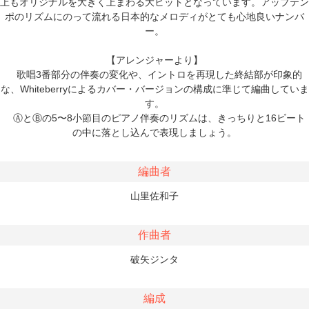
上もオリジナルを大きく上まわる大ヒットとなっています。アップテン
ポのリズムにのって流れる日本的なメロディがとても心地良いナンバ
ー。
【アレンジャーより】
歌唱3番部分の伴奏の変化や、イントロを再現した終結部が印象的
な、Whiteberryによるカバー・バージョンの構成に準じて編曲していま
す。
ⒶとⒷの5〜8小節目のピアノ伴奏のリズムは、きっちりと16ビート
の中に落とし込んで表現しましょう。
編曲者
山里佐和子
作曲者
破矢ジンタ
編成