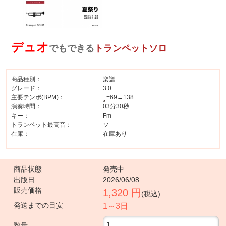
デュオ
でもできる
トランペットソロ
商品種別：
楽譜
グレード：
3.0
主要テンポ(BPM)：
=69→138
演奏時間：
03分30秒
キー：
Fm
トランペット最高音：
ソ
在庫：
在庫あり
商品状態
発売中
出版日
2026/06/08
販売価格
1,320 円
(税込)
発送までの目安
1～3日
数量