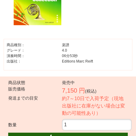
商品種別：
楽譜
グレード：
4.0
演奏時間：
06分53秒
出版社：
Editions Marc Reift
商品状態
発売中
販売価格
7,150 円
(税込)
発送までの目安
約7～10日で入荷予定（現地
出版社に在庫がない場合は変
動の可能性あり）
数量