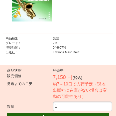
商品種別：
楽譜
グレード：
2.5
演奏時間：
04分07秒
出版社：
Editions Marc Reift
商品状態
発売中
販売価格
7,150 円
(税込)
発送までの目安
約7～10日で入荷予定（現地
出版社に在庫がない場合は変
動の可能性あり）
数量