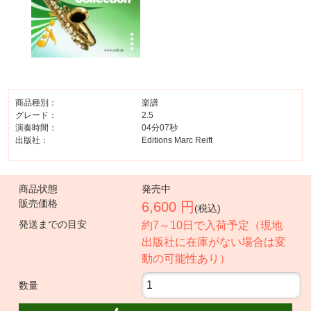
商品種別：
楽譜
グレード：
2.5
演奏時間：
04分07秒
出版社：
Editions Marc Reift
商品状態
発売中
販売価格
6,600 円
(税込)
発送までの目安
約7～10日で入荷予定（現地
出版社に在庫がない場合は変
動の可能性あり）
数量