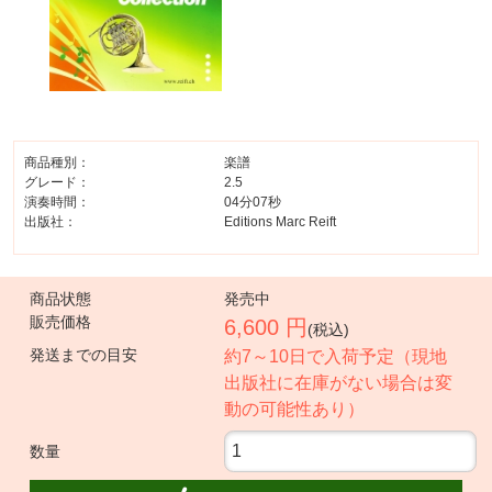
商品種別：
楽譜
グレード：
2.5
演奏時間：
04分07秒
出版社：
Editions Marc Reift
商品状態
発売中
販売価格
6,600 円
(税込)
発送までの目安
約7～10日で入荷予定（現地
出版社に在庫がない場合は変
動の可能性あり）
数量