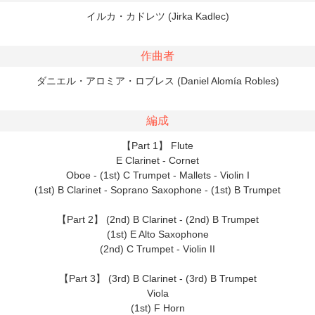
イルカ・カドレツ (Jirka Kadlec)
作曲者
ダニエル・アロミア・ロブレス (Daniel Alomía Robles)
編成
【Part 1】 Flute
E Clarinet - Cornet
Oboe - (1st) C Trumpet - Mallets - Violin I
(1st) B Clarinet - Soprano Saxophone - (1st) B Trumpet
【Part 2】 (2nd) B Clarinet - (2nd) B Trumpet
(1st) E Alto Saxophone
(2nd) C Trumpet - Violin II
【Part 3】 (3rd) B Clarinet - (3rd) B Trumpet
Viola
(1st) F Horn