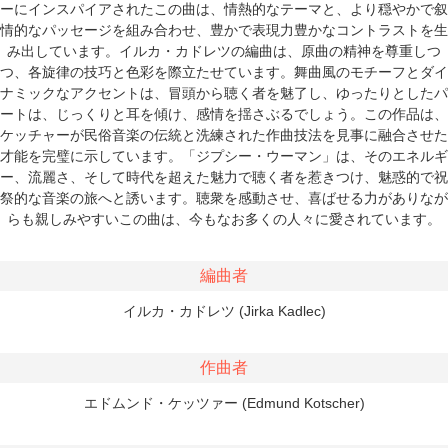
ーにインスパイアされたこの曲は、情熱的なテーマと、より穏やかで叙
情的なパッセージを組み合わせ、豊かで表現力豊かなコントラストを生
み出しています。イルカ・カドレツの編曲は、原曲の精神を尊重しつ
つ、各旋律の技巧と色彩を際立たせています。舞曲風のモチーフとダイ
ナミックなアクセントは、冒頭から聴く者を魅了し、ゆったりとしたパ
ートは、じっくりと耳を傾け、感情を揺さぶるでしょう。この作品は、
ケッチャーが民俗音楽の伝統と洗練された作曲技法を見事に融合させた
才能を完璧に示しています。「ジプシー・ウーマン」は、そのエネルギ
ー、流麗さ、そして時代を超えた魅力で聴く者を惹きつけ、魅惑的で祝
祭的な音楽の旅へと誘います。聴衆を感動させ、喜ばせる力がありなが
らも親しみやすいこの曲は、今もなお多くの人々に愛されています。
編曲者
イルカ・カドレツ (Jirka Kadlec)
作曲者
エドムンド・ケッツァー (Edmund Kotscher)