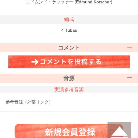
エドムンド・ケッツァー (Edmund Kotscher)
編成
4 Tubas
コメント
音源
実演参考音源
参考音源（外部リンク）