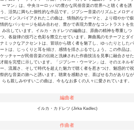
ーマン」は、中央ヨーロッパの豊かな民俗音楽の世界へと聴く者を誘
う、活気に満ちた個性的な作品です。ジプシー音楽のリズムとメロディ
ーにインスパイアされたこの曲は、情熱的なテーマと、より穏やかで叙
情的なパッセージを組み合わせ、豊かで表現力豊かなコントラストを生
み出しています。イルカ・カドレツの編曲は、原曲の精神を尊重しつ
つ、各旋律の技巧と色彩を際立たせています。舞曲風のモチーフとダイ
ナミックなアクセントは、冒頭から聴く者を魅了し、ゆったりとしたパ
ートは、じっくりと耳を傾け、感情を揺さぶるでしょう。この作品は、
ケッチャーが民俗音楽の伝統と洗練された作曲技法を見事に融合させた
才能を完璧に示しています。「ジプシー・ウーマン」は、そのエネルギ
ー、流麗さ、そして時代を超えた魅力で聴く者を惹きつけ、魅惑的で祝
祭的な音楽の旅へと誘います。聴衆を感動させ、喜ばせる力がありなが
らも親しみやすいこの曲は、今もなお多くの人々に愛されています。
編曲者
イルカ・カドレツ (Jirka Kadlec)
作曲者