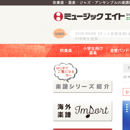
吹奏楽・器楽・ジャズ・アンサンブルの楽譜
2026/08/06
[ネット音源追加]
の演奏を追加。
ロゴ
吹奏楽
小学生向け器楽
金管バンド
ロマ