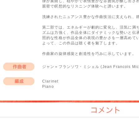
律が展開し、穏やかで表情豊かな雰囲気が醸し出さ
親密で瞑想的なリスニング体験へと誘います。
洗練されたニュアンス豊かな作曲技法に支えられ、
第二部では、エネルギーが劇的に変化し、活気に満
ズムは力強く、作品全体にダイナミックな勢いと伝
照的な性格が作品全体の表現の豊かさを一層高めて
よって、この作品は聴く者を魅了します。
作曲家の旋律感覚と創造性を巧みに示しています。
ジャン＝フランソワ・ミシェル (Jean Francois Mich
作曲者
Clarinet
Piano
編成
コメント