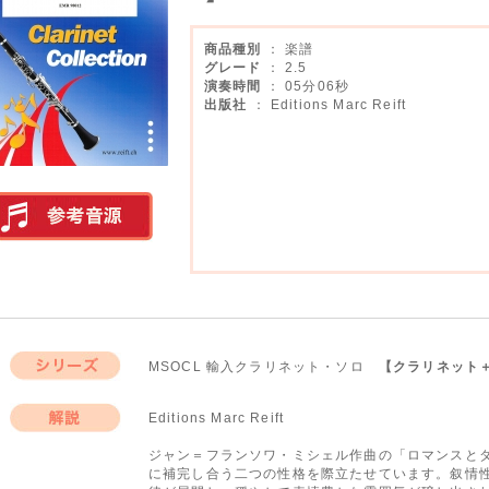
商品種別
： 楽譜
グレード
： 2.5
演奏時間
： 05分06秒
出版社
： Editions Marc Reift
実演参考音源
MSOCL 輸入クラリネット・ソロ
【クラリネット
シリーズ
Editions Marc Reift
解説
ジャン＝フランソワ・ミシェル作曲の「ロマンスと
に補完し合う二つの性格を際立たせています。叙情