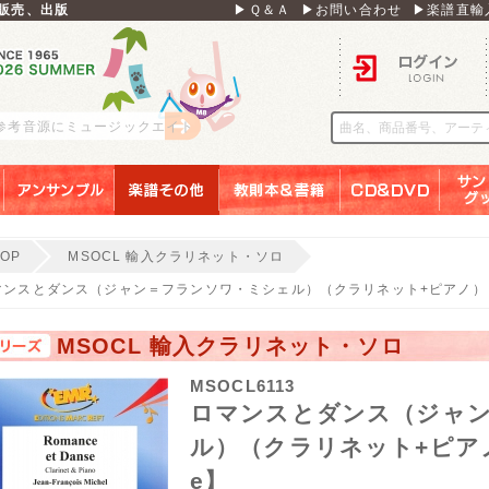
販売、出版
▶Ｑ＆Ａ
▶お問い合わせ
▶楽譜直輸
ログイン
 参考音源にミュージックエイト
アンサンブル
楽譜その他
教則本＆書籍
ＣＤ＆ＤＶＤ
サンリ
TOP
MSOCL 輸入クラリネット・ソロ
ンスとダンス（ジャン＝フランソワ・ミシェル）（クラリネット+ピアノ）【Roma
MSOCL 輸入クラリネット・ソロ
MSOCL6113
ロマンスとダンス（ジャ
ル）（クラリネット+ピアノ）【
e】