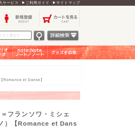
入サービス
▶ご利用ガイド
▶サイトマップ
新規登録
カートを見る
オグッ
note：Note ノー
グッズその他
ズ
ト／ノート
nce et Danse】
ン＝フランソワ・ミシェ
Romance et Dans