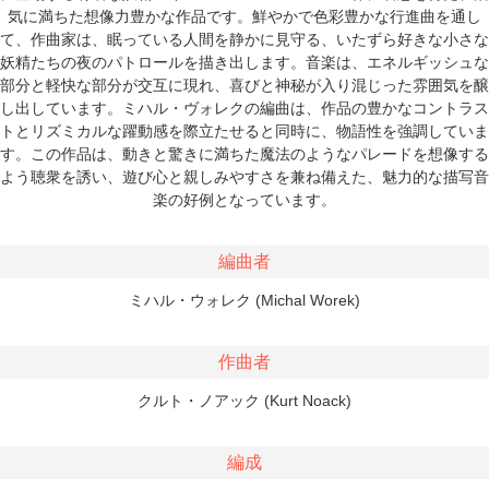
気に満ちた想像力豊かな作品です。鮮やかで色彩豊かな行進曲を通し
て、作曲家は、眠っている人間を静かに見守る、いたずら好きな小さな
妖精たちの夜のパトロールを描き出します。音楽は、エネルギッシュな
部分と軽快な部分が交互に現れ、喜びと神秘が入り混じった雰囲気を醸
し出しています。ミハル・ヴォレクの編曲は、作品の豊かなコントラス
トとリズミカルな躍動感を際立たせると同時に、物語性を強調していま
す。この作品は、動きと驚きに満ちた魔法のようなパレードを想像する
よう聴衆を誘い、遊び心と親しみやすさを兼ね備えた、魅力的な描写音
楽の好例となっています。
編曲者
ミハル・ウォレク (Michal Worek)
作曲者
クルト・ノアック (Kurt Noack)
編成