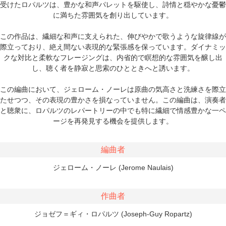
受けたロパルツは、豊かな和声パレットを駆使し、詩情と穏やかな憂鬱
に満ちた雰囲気を創り出しています。
この作品は、繊細な和声に支えられた、伸びやかで歌うような旋律線が
際立っており、絶え間ない表現的な緊張感を保っています。ダイナミッ
クな対比と柔軟なフレージングは​​、内省的で瞑想的な雰囲気を醸し出
し、聴く者を静寂と思索のひとときへと誘います。
この編曲において、ジェローム・ノーレは原曲の気高さと洗練さを際立
たせつつ、その表現の豊かさを損なっていません。この編曲は、演奏者
と聴衆に、ロパルツのレパートリーの中でも特に繊細で情感豊かな一ペ
ージを再発見する機会を提供します。
編曲者
ジェローム・ノーレ (Jerome Naulais)
作曲者
ジョゼフ＝ギィ・ロパルツ (Joseph-Guy Ropartz)