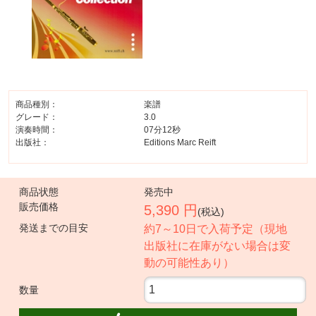
商品種別：
楽譜
グレード：
3.0
演奏時間：
07分12秒
出版社：
Editions Marc Reift
商品状態
発売中
販売価格
5,390 円
(税込)
発送までの目安
約7～10日で入荷予定（現地
出版社に在庫がない場合は変
動の可能性あり）
数量