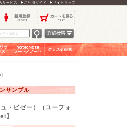
入サービス
▶ご利用ガイド
▶サイトマップ
新規登録
カートを見る
オグッ
note：Note ノー
グッズその他
ズ
ト／ノート
i】
アンサンブル
ジュ・ビゼー）（ユーフォ
ei】