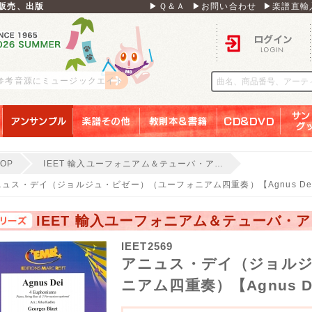
販売、出版
▶Ｑ＆Ａ
▶お問い合わせ
▶楽譜直輸
ログイン
 参考音源にミュージックエイト
アンサンブル
楽譜その他
教則本＆書籍
ＣＤ＆ＤＶＤ
サンリ
TOP
IEET 輸入ユーフォニアム＆テューバ・ア…
ニュス・デイ（ジョルジュ・ビゼー）（ユーフォニアム四重奏）【Agnus De
IEET 輸入ユーフォニアム＆テューバ・
IEET2569
アニュス・デイ（ジョル
ニアム四重奏）【Agnus D