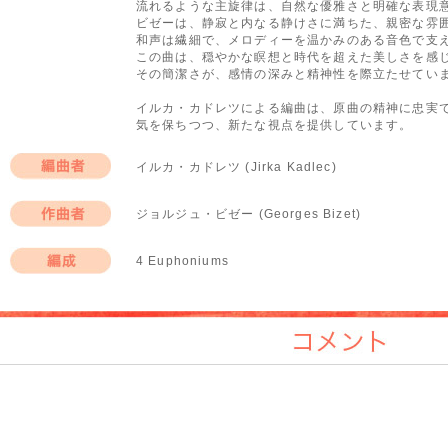
流れるような主旋律は、自然な優雅さと明確な表現
ビゼーは、静寂と内なる静けさに満ちた、親密な雰
和声は繊細で、メロディーを温かみのある音色で支
この曲は、穏やかな瞑想と時代を超えた美しさを感
その簡潔さが、感情の深みと精神性を際立たせてい
イルカ・カドレツによる編曲は、原曲の精神に忠実
気を保ちつつ、新たな視点を提供しています。
イルカ・カドレツ (Jirka Kadlec)
編曲者
ジョルジュ・ビゼー (Georges Bizet)
作曲者
4 Euphoniums
編成
コメント