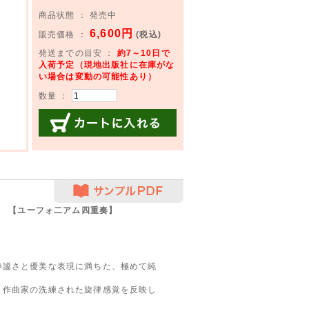
商品状態 ： 発売中
6,600円
販売価格 ：
(税込)
発送までの目安 ：
約7～10日で
入荷予定（現地出版社に在庫がな
い場合は変動の可能性あり）
数量 ：
カートに入れる
サンプルPDF
ル
【ユーフォ二アム四重奏】
静謐さと優美な表現に満ちた、極めて純
、作曲家の洗練された旋律感覚を反映し