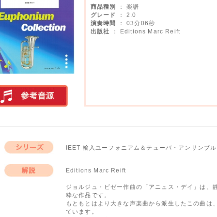
商品種別
： 楽譜
グレード
： 2.0
演奏時間
： 03分06秒
出版社
： Editions Marc Reift
実演参考音源
IEET 輸入ユーフォニアム＆テューバ・アンサンブ
シリーズ
Editions Marc Reift
解説
ジョルジュ・ビゼー作曲の「アニュス・デイ」は、
粋な作品です。
もともとはより大きな声楽曲から派生したこの曲は
ています。