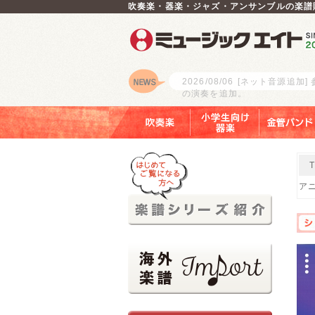
吹奏楽・器楽・ジャズ・アンサンブルの楽譜
2026/08/06
[ネット音源追加]
の演奏を追加。
ロゴ
吹奏楽
小学生向け器楽
金管バンド
ア