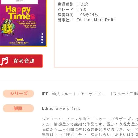
商品種別
： 楽譜
グレード
： 3.0
演奏時間
： 03分24秒
出版社
： Editions Marc Reift
実演参考音源
IEFL 輸入フルート・アンサンブル
【フルート二重
シリーズ
Editions Marc Reift
解説
ジェローム・ノーレ作曲の「トゥー・ブラザーズ」
えた、情感豊かで繊細な作品です。温かく表現力豊
係にある二人の間に生じる共犯関係や優しさ、そし
律線は互いに呼応し合い、補完し合い、あるいは対