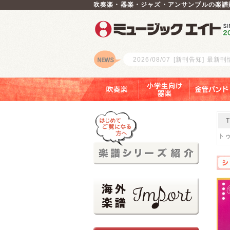
吹奏楽・器楽・ジャズ・アンサンブルの楽譜
2026/08/07
[新刊告知] 最新
ロゴ
吹奏楽
小学生向け器楽
金管バンド
トゥ