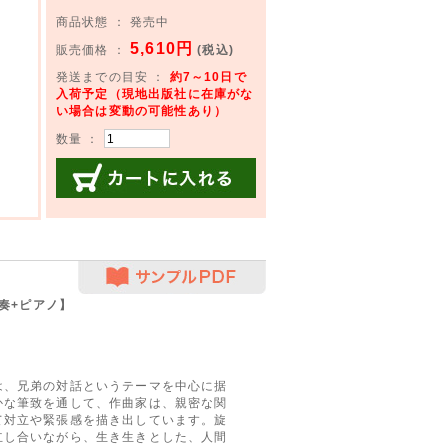
商品状態 ： 発売中
5,610円
販売価格 ：
(税込)
発送までの目安 ：
約7～10日で
入荷予定（現地出版社に在庫がな
い場合は変動の可能性あり）
数量 ：
カートに入れる
サンプルPDF
奏+ピアノ】
は、兄弟の対話というテーマを中心に据
かな筆致を通して、作曲家は、親密な関
て対立や緊張感を描き出しています。旋
立し合いながら、生き生きとした、人間