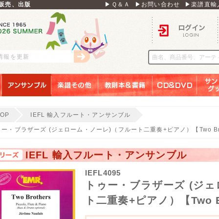
販売、出版
▶Ｑ＆Ａ
▶お問い合わせ
▶楽譜直輸
ログイン
刊情報を更新
アンサンブル
楽譜その他
教則本＆書籍
ＣＤ＆ＤＶＤ
サンリ
TOP
IEFL 輸入フルート・アンサンブル
ー・ブラザーズ (ジェローム・ノーレ)（フルート二重奏+ピアノ）【Two Bro
IEFL 輸入フルート・アンサンブル
IEFL4095
トゥー・ブラザーズ (ジェ
ト二重奏+ピアノ）【Two Br