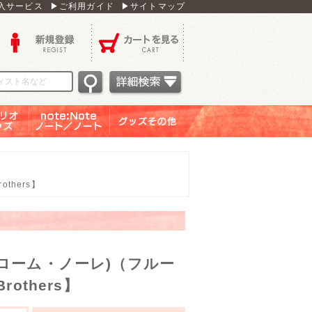
入サービス
▶ご利用ガイド
▶サイトマップ
新規登録
カートを見る
オグッ
note：Note ノー
グッズその他
ズ
ト／ノート
thers】
ローム・ノーレ)（フルー
others】