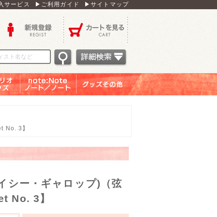
入サービス
▶ご利用ガイド
▶サイトマップ
新規登録
カートを見る
オグッ
note：Note ノー
グッズその他
ズ
ト／ノート
 No. 3】
テイシー・ギャロップ)（弦
t No. 3】