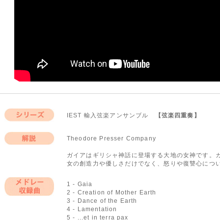
IEST 輸入弦楽アンサンブル
【弦楽四重奏】
シリーズ
Theodore Presser Company
解説
ガイアはギリシャ神話に登場する大地の女神です。
女の創造力や優しさだけでなく、怒りや復讐心につ
1 - Gaia
2 - Creation of Mother Earth
メドレー収録曲
3 - Dance of the Earth
4 - Lamentation
5 - ...et in terra pax