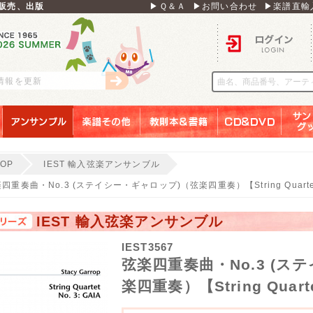
販売、出版
▶Ｑ＆Ａ
▶お問い合わせ
▶楽譜直輸
ログイン
刊情報を更新
アンサンブル
楽譜その他
教則本＆書籍
ＣＤ＆ＤＶＤ
サンリ
TOP
IEST 輸入弦楽アンサンブル
四重奏曲・No.3 (ステイシー・ギャロップ)（弦楽四重奏）【String Quartet
IEST 輸入弦楽アンサンブル
IEST3567
弦楽四重奏曲・No.3 (ス
楽四重奏）【String Quarte