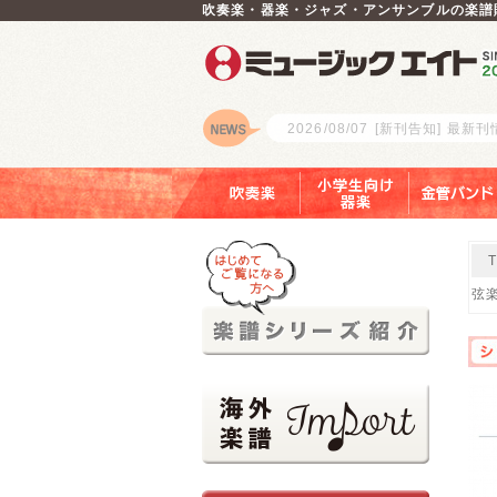
吹奏楽・器楽・ジャズ・アンサンブルの楽譜
2026/08/07
[新刊告知] 最新
ロゴ
吹奏楽
小学生向け器楽
金管バンド
弦楽