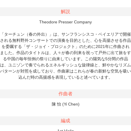
解説
Theodore Presser Company
「ターチュン（春の外出）」は、サンフランシスコ・ベイエリアで開催
される無料野外コンサートでの演奏を目的とした、心を高揚させる作品
を委嘱する「ザ・ジョイ・プロジェクト」のために2021年に作曲され
ました。作品のタイトルは、人々が春の到来を祝って戸外に出て旅をす
る中国の毎年恒例の祭りに由来しています。この陽気な5分間の作品
は、ユニゾンで奏でられるエネルギッシュな旋律線と、鮮やかなリズム
パターンが対照を成しており、作曲家はこれらが春の新鮮な空気を吸い
込んだ時の高揚感を表現していると述べています。
作曲者
陳 怡 (Yi Chen)
編成