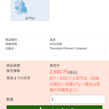
商品種別：
楽譜
演奏時間：
04分00秒
出版社：
Theodore Presser Company
商品状態
発売中
販売価格
2,860 円
(税込)
発送までの目安
約7～10日で入荷予定（現地
出版社に在庫がない場合は変
動の可能性あり）
数量