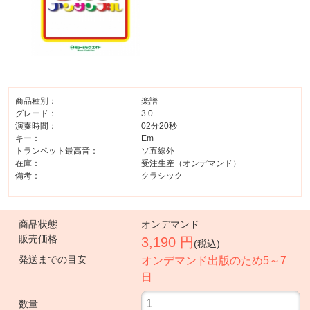
商品種別：
楽譜
グレード：
3.0
演奏時間：
02分20秒
キー：
Em
トランペット最高音：
ソ五線外
在庫：
受注生産（オンデマンド）
備考：
クラシック
商品状態
オンデマンド
販売価格
3,190 円
(税込)
発送までの目安
オンデマンド出版のため5～7
日
数量