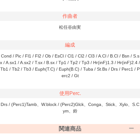
作曲者
松任谷由実
編成
Cond / Pic / Fl1 / Fl2 / Ob / EsCl / Cl1 / Cl2 / Cl3 / A.Cl / B.Cl / Bsn / S.s
x / A.sx1 / A.sx2 / T.sx / B.sx / Tp1 / Tp2 / Tp3 / Hr(inF)1.3 / Hr(inF)2.4 /
Tb1 / Tb2 / Tb3 / Euph(T.C) / Euph(B.C) / Tuba / St.Bs / Drs / Perc1 / P
erc2 / Gt
使用Perc.
Drs / (Perc1)Tamb、W.block / (Perc2)Glck、Conga、Stick、Xylo、S.C
ym、鈴
関連商品