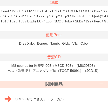
編成
Cond / Pic / Fl1 / Fl2 / Ob / EsCl / Cl1 / Cl2 / Cl3 / A.Cl / B.Cl / Bsn / S.s
x / A.sx1 / A.sx2 / T.sx / B.sx / Tp1 / Tp2 / Tp3 / Hr(inF)1.3 / Hr(inF)2.4 /
Tb1 / Tb2 / Tb3 / Euph(T.C) / Euph(B.C) / Tuba / St.Bs / Drs / Perc / Gt
使用Perc.
Drs / Xylo、Bongo、Tamb、Glck、Vib、C.bell
音源CD
M8 sounds for 吹奏楽-005（M8CD-505）（M8CD505）
ベスト吹奏楽！-アニメソング編（TOCF-56091）（JCD15）
関連商品
QC166 サザエさんア・ラ・カルト