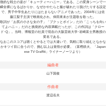
徴的な戦士の姿が「キューティーハニー」である。この変身シーンで一
瞬全裸になるばかりか、なぜかやたらと服が破れたり脱げたりする設定
で、男子中学生あたりにはたまらないアニメであった。2004年には佐
藤江梨子主演で映画化され、倖田來未が主題歌を歌った。
歌詞が「お尻の小さな女の子」「プクッとボイン」だの「こっちを向い
てよハニ～」だのと挑発的な内容満載だったが、この作詞は「クロー
ド･Q」。当時、博報堂の社員で現在の大阪芸術大学･岩崎富士男教授の
変名である。
なおこのスコアは聴くとやるとでは大違いで、気軽に取り組むとなかな
かキツイ目に合うので、挑む以上は覚悟が必要。（富樫鉄火、「Japan
ese TV Graffiti」ライナーノーツより）
編曲者
山下国俊
作曲者
渡辺岳夫