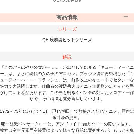
商品情報
シリーズ
QH 吹奏楽ヒットシリーズ
解説
「このごろはやりの女の子……」の出だしで始まる「キューティーハニ
ー」は、まさに現代の女の子のアコガレ。ブラウン管に再登場した「キ
ューティーハニー・フラッシュ」は、前作以上のキュートでセクシーな
魅力で大活躍します。作曲者の渡辺岳夫はアニメ主題歌のほとんどを手
がけている感があります。この曲も明るくパンチの効いたメロディー作
りで、その特徴を充分発揮しています。
1972～73年にかけてNET（現TV朝日）で放映されたTVアニメ。原作は
永井豪の漫画。
犯罪組織パンサークローと、アンドロイド･如月ハニーの闘いを描く。
彼女は空中元素固定装置によって様々な容貌に変身するが、もっとも象