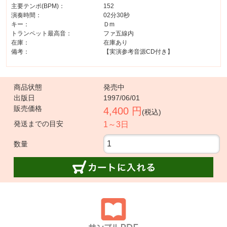
主要テンポ(BPM)：
152
演奏時間：
02分30秒
キー：
Ｄm
トランペット最高音：
ファ五線内
在庫：
在庫あり
備考：
【実演参考音源CD付き】
商品状態
発売中
出版日
1997/06/01
販売価格
4,400 円
(税込)
発送までの目安
1～3日
数量