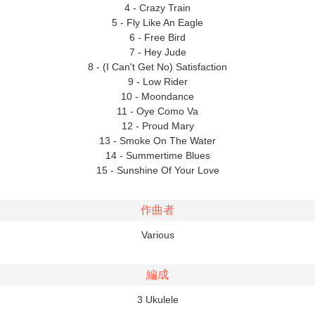
4 - Crazy Train
5 - Fly Like An Eagle
6 - Free Bird
7 - Hey Jude
8 - (I Can't Get No) Satisfaction
9 - Low Rider
10 - Moondance
11 - Oye Como Va
12 - Proud Mary
13 - Smoke On The Water
14 - Summertime Blues
15 - Sunshine Of Your Love
作曲者
Various
編成
3 Ukulele