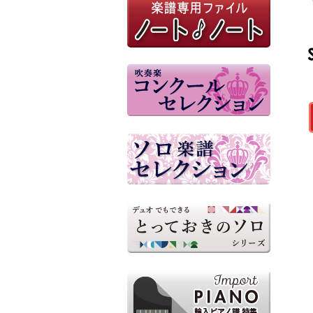
M8ウィンドオーケストラ 演
奏人数18人