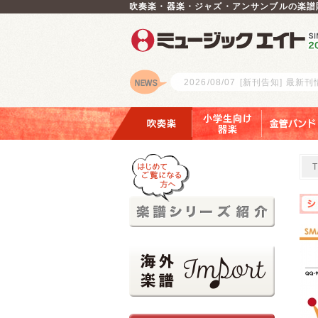
吹奏楽・器楽・ジャズ・アンサンブルの楽譜
2026/08/07
[新刊告知] 最新
ロゴ
吹奏楽
小学生向け器楽
金管バンド