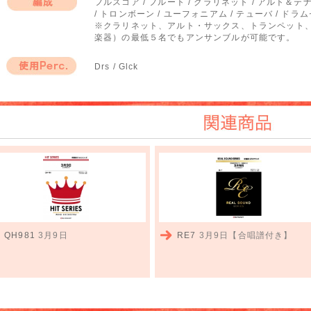
フルスコア / フルート / クラリネット / アルト＆テ
/ トロンボーン / ユーフォニアム / テューバ / ド
編成
※クラリネット、アルト・サックス、トランペット
楽器）の最低５名でもアンサンブルが可能です。
Drs / Glck
使用Perc.
関連商品
QH981
3月9日
RE7
3月9日【合唱譜付き】