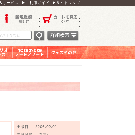
入サービス
▶ご利用ガイド
▶サイトマップ
新規登録
カートを見る
オグッ
note：Note ノー
グッズその他
ズ
ト／ノート
出版日 ： 2006/02/01
商品状態 ： 発売中