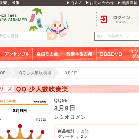
販売、出版
▶Ｑ＆Ａ
▶お問い合わせ
▶楽譜直輸
ログイン
刊情報を更新
アンサンブル
楽譜その他
教則本＆書籍
ＣＤ＆ＤＶＤ
サンリ
TOP
QQ 少人数吹奏楽
3月9日
QQ 少人数吹奏楽
QQ95
3月9日
レミオロメン
商品種別
： 楽譜
グレード
： 2.5