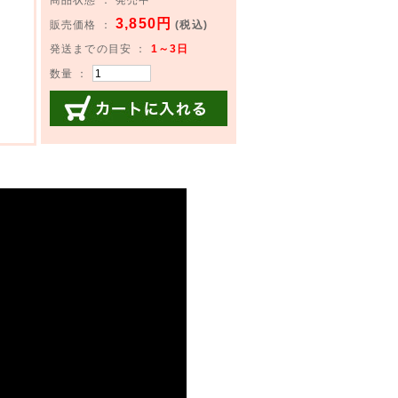
3,850円
販売価格 ：
(税込)
発送までの目安 ：
1～3日
数量 ：
カートに入れる