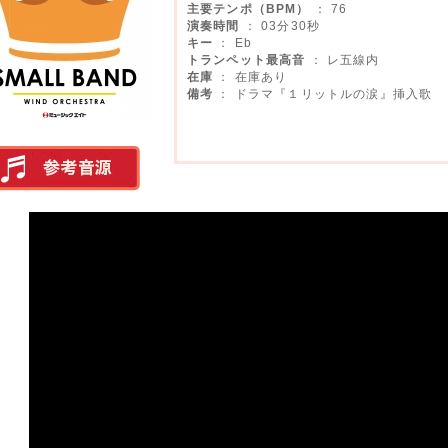
主要テンポ（BPM）
： 76
演奏時間
： 03分30秒
キー
： Eb
トランペット最高音
： レ五線内
在庫
： 在庫あり
備考
： ドラマ『１リットルの涙』挿入歌
実演参考音源