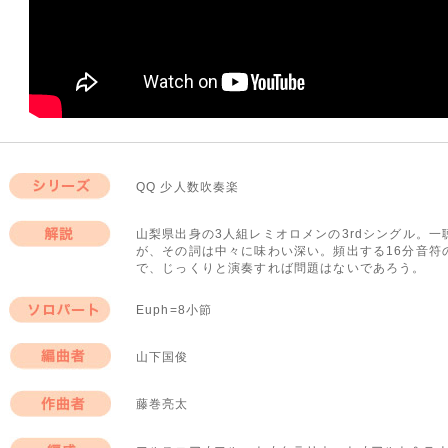
QQ 少人数吹奏楽
シリーズ
山梨県出身の3人組レミオロメンの3rdシングル。
が、その詞は中々に味わい深い。頻出する16分音符
解説
で、じっくりと演奏すれば問題はないであろう。
Euph=8小節
ソロパート
山下国俊
編曲者
藤巻亮太
作曲者