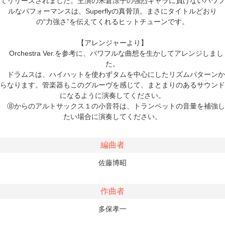
てリリースされました。主演の米倉涼子の強烈キャラに負けないパワフ
ルなパフォーマンスは、Superflyの真骨頂。まさにタイトルどおり
の“力強さ”を伝えてくれるヒットチューンです。
【アレンジャーより】
Orchestra Ver.を参考に、パワフルな曲想を生かしてアレンジしまし
た。
ドラムスは、ハイハットを使わずタムを中心にしたリズムパターンか
らなります。管楽器もこのグルーヴを感じて、まとまりのあるサウンド
になるように演奏してください。
Ⓑからのアルトサックス１の小音符は、トランペットの音量を補強し
たい場合に演奏してください。
編曲者
佐藤博昭
作曲者
多保孝一