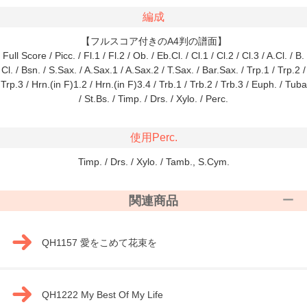
編成
【フルスコア付きのA4判の譜面】
Full Score / Picc. / Fl.1 / Fl.2 / Ob. / Eb.Cl. / Cl.1 / Cl.2 / Cl.3 / A.Cl. / B.
Cl. / Bsn. / S.Sax. / A.Sax.1 / A.Sax.2 / T.Sax. / Bar.Sax. / Trp.1 / Trp.2 /
Trp.3 / Hrn.(in F)1.2 / Hrn.(in F)3.4 / Trb.1 / Trb.2 / Trb.3 / Euph. / Tuba
/ St.Bs. / Timp. / Drs. / Xylo. / Perc.
使用Perc.
Timp. / Drs. / Xylo. / Tamb., S.Cym.
関連商品
QH1157 愛をこめて花束を
QH1222 My Best Of My Life