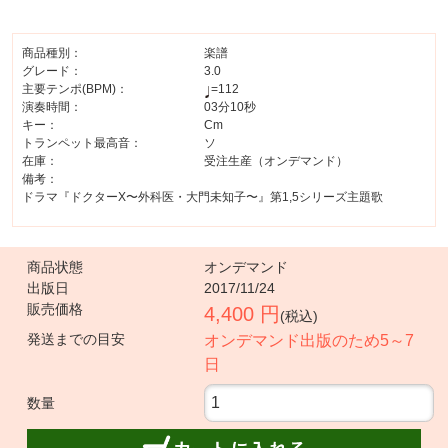
商品種別：
楽譜
グレード：
3.0
主要テンポ(BPM)：
=112
演奏時間：
03分10秒
キー：
Cm
トランペット最高音：
ソ
在庫：
受注生産（オンデマンド）
備考：
ドラマ『ドクターX〜外科医・大門未知子〜』第1,5シリーズ主題歌
商品状態
オンデマンド
出版日
2017/11/24
販売価格
4,400 円
(税込)
発送までの目安
オンデマンド出版のため5～7
日
数量