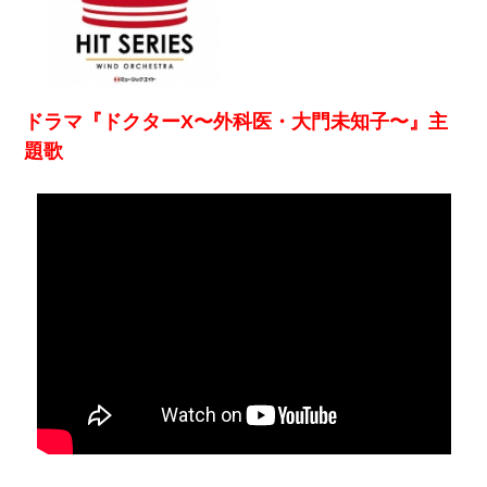
ドラマ『ドクターX〜外科医・大門未知子〜』主
題歌