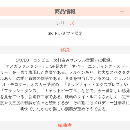
商品情報
シリーズ
SK ドレミファ器楽
解説
SKCD3（コンピュータ打込みサンプル音源）に収録。
「オメガファンタジー」。SF超大作「ネバー・エンディング・ストー
リー」を一言で表現した言葉である。メルヘンあり、壮大なスペクタク
ルあり、の愛と冒険の物語である。音楽を担当しているのは、ジョルジ
オ・モロダー。オスカー受賞の、「ミッドナイト・エクスプレス」や
「フラッシュダンス」「キャットピープル」などで、今一番新しい感覚
を見せている、新進作曲家である。映画のタイトルにふさわしく、短三
度や長三度の転調が次々と続出するが、その割にはメロディーは非常に
明快で、なかなか楽しい演奏が望めそうである。
編曲者