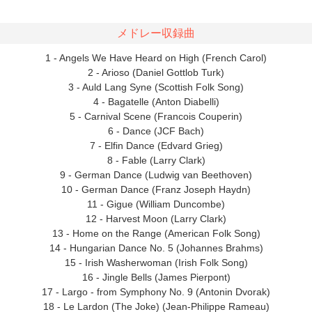
メドレー収録曲
1 - Angels We Have Heard on High (French Carol)
2 - Arioso (Daniel Gottlob Turk)
3 - Auld Lang Syne (Scottish Folk Song)
4 - Bagatelle (Anton Diabelli)
5 - Carnival Scene (Francois Couperin)
6 - Dance (JCF Bach)
7 - Elfin Dance (Edvard Grieg)
8 - Fable (Larry Clark)
9 - German Dance (Ludwig van Beethoven)
10 - German Dance (Franz Joseph Haydn)
11 - Gigue (William Duncombe)
12 - Harvest Moon (Larry Clark)
13 - Home on the Range (American Folk Song)
14 - Hungarian Dance No. 5 (Johannes Brahms)
15 - Irish Washerwoman (Irish Folk Song)
16 - Jingle Bells (James Pierpont)
17 - Largo - from Symphony No. 9 (Antonin Dvorak)
18 - Le Lardon (The Joke) (Jean-Philippe Rameau)