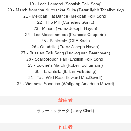
19 - Loch Lomond (Scottish Folk Song)
20 - March from the Nutcracker Suite (Peter Ilyich Tchaikovsky)
21 - Mexican Hat Dance (Mexican Folk Song)
22 - The Mill (Cornelius Gurlitt)
23 - Minuet (Franz Joseph Haydn)
24 - Les Moissonnuers (Francois Couperin)
25 - Pastorale (CPE Bach)
26 - Quadrille (Franz Joseph Haydn)
27 - Russian Folk Song (Ludwig van Beethoven)
28 - Scarborough Fair (English Folk Song)
29 - Soldier's March (Robert Schumann)
30 - Tarantella (Italian Folk Song)
31 - To a Wild Rose Edward MacDowell)
32 - Viennese Sonatina (Wolfgang Amadeus Mozart)
編曲者
ラリー・クラーク (Larry Clark)
作曲者