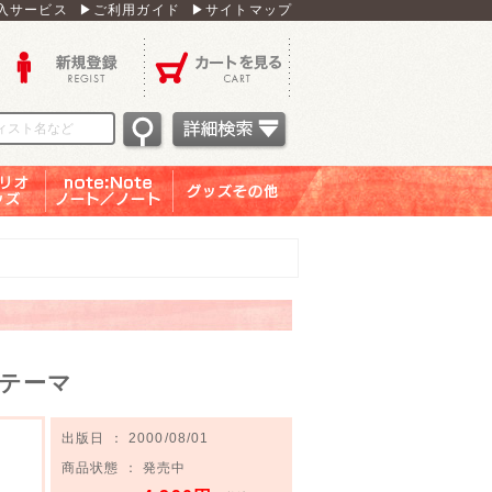
入サービス
▶ご利用ガイド
▶サイトマップ
新規登録
カートを見る
オグッ
note：Note ノー
グッズその他
ズ
ト／ノート
テーマ
出版日 ： 2000/08/01
商品状態 ： 発売中