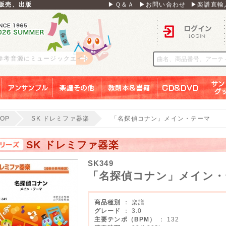
販売、出版
▶Ｑ＆Ａ
▶お問い合わせ
▶楽譜直輸
ログイン
 参考音源にミュージックエイト
アンサンブル
楽譜その他
教則本＆書籍
ＣＤ＆ＤＶＤ
サンリ
TOP
SK ドレミファ器楽
「名探偵コナン」メイン・テーマ
SK ドレミファ器楽
SK349
「名探偵コナン」メイン・
商品種別
： 楽譜
グレード
： 3.0
主要テンポ（BPM）
： 132