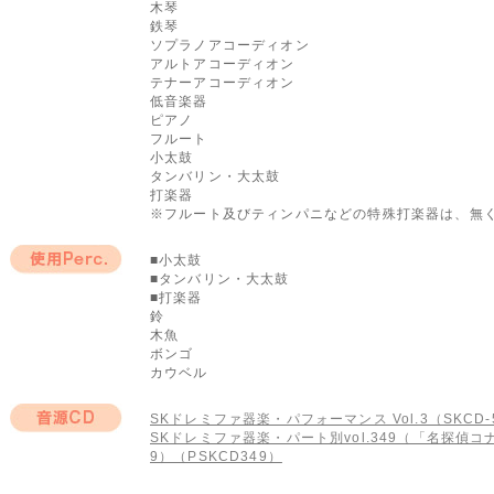
木琴
鉄琴
ソプラノアコーディオン
アルトアコーディオン
テナーアコーディオン
低音楽器
ピアノ
フルート
小太鼓
タンバリン・大太鼓
打楽器
※フルート及びティンパニなどの特殊打楽器は、無
■小太鼓
■タンバリン・大太鼓
使用Perc.
■打楽器
鈴
木魚
ボンゴ
カウベル
SKドレミファ器楽・パフォーマンス Vol.3（SKCD-5
SKドレミファ器楽・パート別vol.349（「名探偵コ
音源CD
9）（PSKCD349）