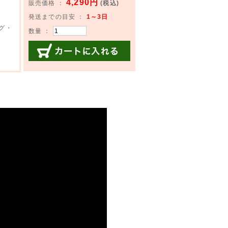
4,290円
販売価格 ：
(税込)
発送までの目安 ：
1～3日
グ・
数量 ：
カートに入れる