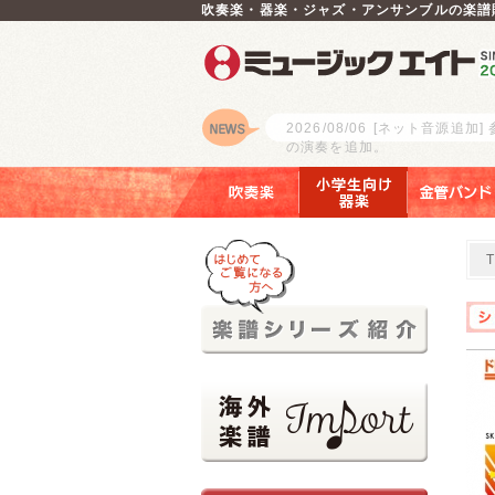
吹奏楽・器楽・ジャズ・アンサンブルの楽譜
2026/08/06
[ネット音源追加]
の演奏を追加。
ロゴ
吹奏楽
小学生向け器楽
金管バンド