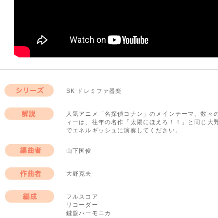
SK ドレミファ器楽
シリーズ
人気アニメ「名探偵コナン」のメインテーマ。数々
ィーは、往年の名作「太陽にほえろ！！」と同じ大
解説
でエネルギッシュに演奏してください。
山下国俊
編曲者
大野克夫
作曲者
フルスコア
リコーダー
編成
鍵盤ハーモニカ