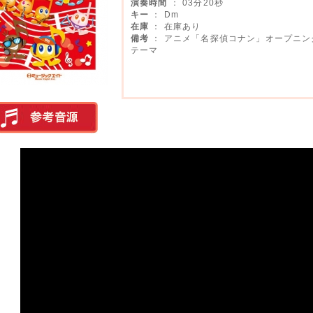
演奏時間
： 03分20秒
キー
： Dm
在庫
： 在庫あり
備考
： アニメ「名探偵コナン」オープニン
テーマ
実演参考音源