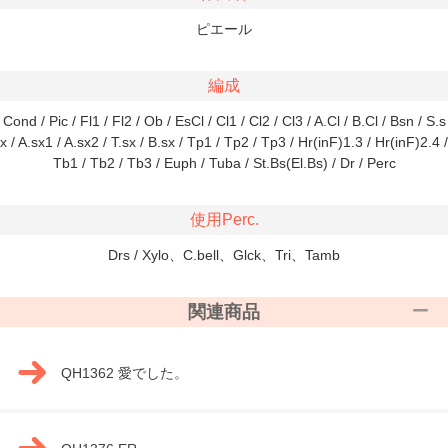
ピエール
編成
Cond / Pic / Fl1 / Fl2 / Ob / EsCl / Cl1 / Cl2 / Cl3 / A.Cl / B.Cl / Bsn / S.s
x / A.sx1 / A.sx2 / T.sx / B.sx / Tp1 / Tp2 / Tp3 / Hr(inF)1.3 / Hr(inF)2.4 /
Tb1 / Tb2 / Tb3 / Euph / Tuba / St.Bs(El.Bs) / Dr / Perc
使用Perc.
Drs / Xylo、C.bell、Glck、Tri、Tamb
関連商品
QH1362 愛でした。