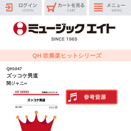
QH 吹奏楽ヒットシリーズ
QH1047
ズッコケ男道
関ジャニ∞